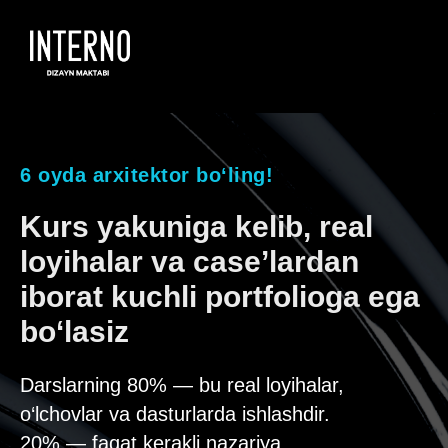
6 oyda arxitektor bo‘ling!
Kurs yakuniga kelib, real
loyihalar va case’lardan
iborat kuchli portfolioga ega
bo‘lasiz
Darslarning 80% — bu real loyihalar,
o‘lchovlar va dasturlarda ishlashdir.
20% — faqat kerakli nazariya.