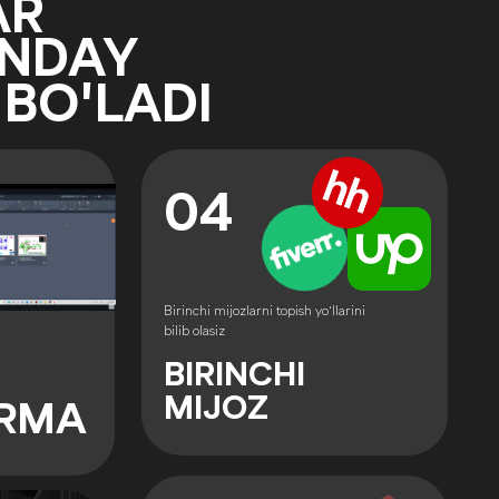
AR
NDAY
BO'LADI
04
Birinchi mijozlarni topish yo‘llarini
bilib olasiz
BIRINCHI
MIJOZ
ORMA