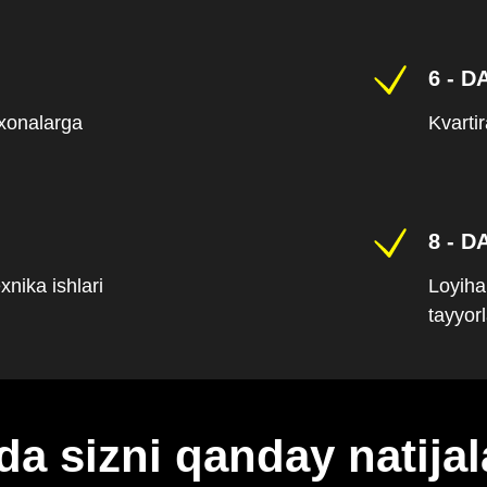
6 - D
 xonalarga
Kvarti
8 - D
xnika ishlari
Loyiha
tayyorl
da sizni qanday natija