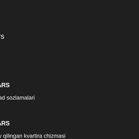
rs
ARS
d sozlamalari
ARS
v qilingan kvartira chizmasi