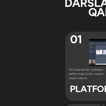
DARSL
QA
01
Biz sizga darslar yuklangan
platformaga kirish ruxsatini
taqdim etamiz
PLATF