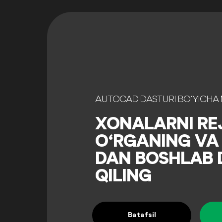
AUTOCAD DASTURI BO‘YICHA 
XONALARNI RE
O‘RGANING VA
DAN BOSHLAB
QILING
Batafsil