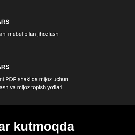
ARS
rani mebel bilan jihozlash
ARS
ni PDF shaklida mijoz uchun
ash va mijoz topish yo'llari
lar kutmoqda