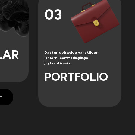
03
n
LAR
Dastur doirasida yaratilgan
ishlarni portfelingizga
joylashtirasiz
PORTFOLIO
H