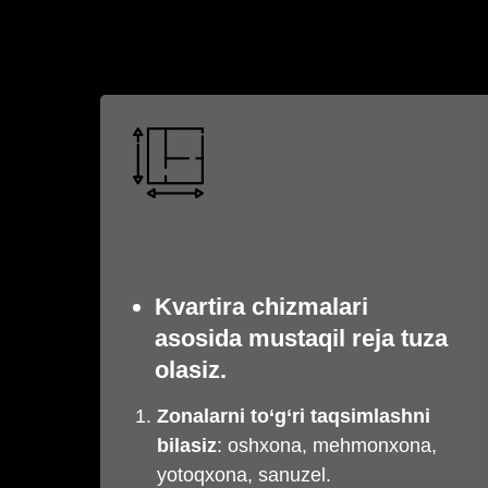
Kvartira chizmalari
asosida mustaqil reja tuza
olasiz
.
Zonalarni to‘g‘ri taqsimlashni
bilasiz
: oshxona, mehmonxona,
yotoqxona, sanuzel.