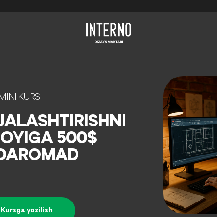
MINI KURS
JALASHTIRISHNI
 OYIGA 500$
 DAROMAD
Kursga yozilish