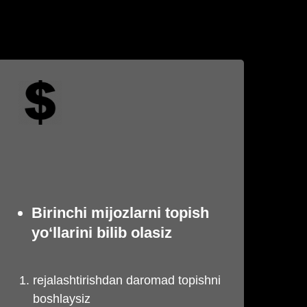
Birinchi mijozlarni topish
yo‘llarini bilib olasiz
rejalashtirishdan daromad topishni
boshlaysiz