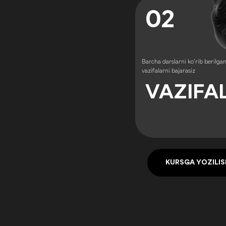
02
Barcha darslarni ko'rib berilga
vazifalarni bajarasiz
VAZIFA
KURSGA YOZILIS