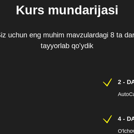
Kurs mundarijasi
iz uchun eng muhim mavzulardagi 8 ta da
tayyorlab qo'ydik
2 - D
AutoCa
4 - D
O'lcho