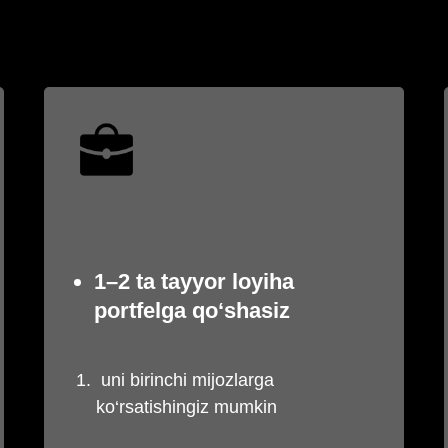
1–2 ta tayyor loyiha
portfelga qo‘shasiz
uni birinchi mijozlarga
ko‘rsatishingiz mumkin