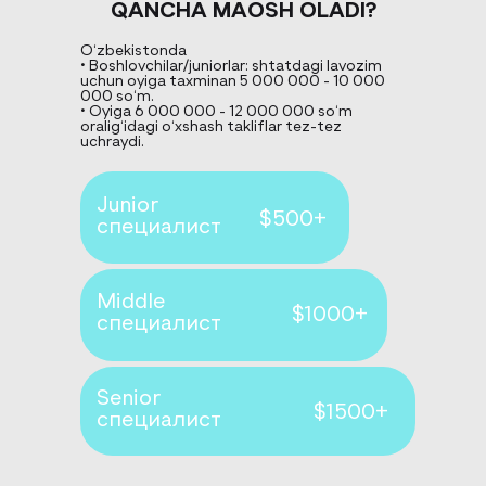
QANCHA MAOSH OLADI?
O‘zbekistonda
• Boshlovchilar/juniorlar: shtatdagi lavozim
uchun oyiga taxminan 5 000 000 - 10 000
000 so‘m.
• Oyiga 6 000 000 - 12 000 000 so‘m
oralig‘idagi o‘xshash takliflar tez-tez
uchraydi.
Junior
$500+
специалист
Middle
$1000+
специалист
Senior
$1500+
специалист