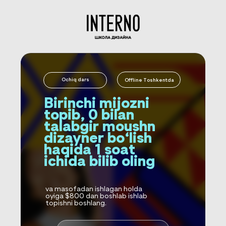
Ochiq dars
Offline Toshkentda
Birinchi mijozni
topib, 0 bilan
talabgir moushn
dizayner bo‘lish
haqida 1 soat
ichida bilib oling
va masofadan ishlagan holda
oyiga $800 dan boshlab ishlab
topishni boshlang.