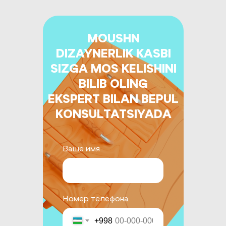
MOUSHN
DIZAYNERLIK KASBI
SIZGA MOS KELISHINI
BILIB OLING
EKSPERT BILAN BEPUL
KONSULTATSIYADA
Ваше имя
Номер телефона
+998