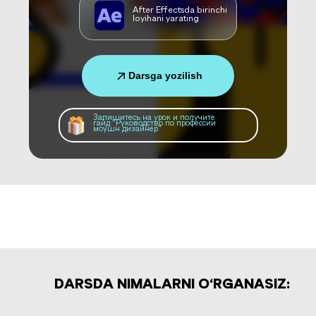
After Effectsda birinchi
loyihani yarating
Darsga yozilish
Запишитесь на урок и получите
гайд "Руководство по профессии
моушн дизайнер"
DARSDA NIMALARNI O‘RGANASIZ: