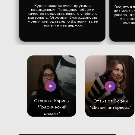
Курс оказался очень крутым и
Все, что я
насыщенным. Порадовал объём и
для меня н
качество предоставленного учебного
узнала, чт
материала. Огромная благодарность
меня эт
моему преподавателю Валерии, за её
прежде 
терпение и выдержку.
Отзыв от Карины
Отзыв от Софии
"Графический
"Дизайн интерьера"
дизайн"