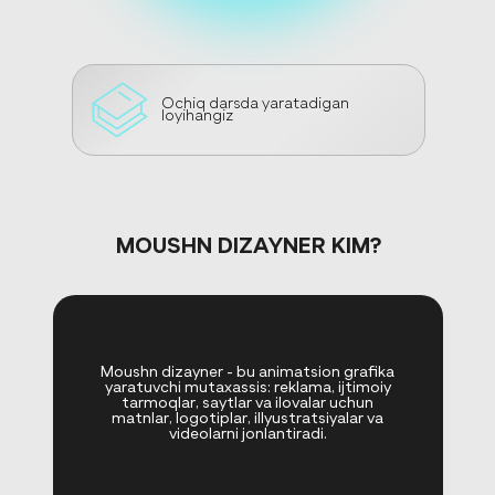
Ochiq darsda yaratadigan
loyihangiz
MOUSHN DIZAYNER KIM?
Moushn dizayner - bu animatsion grafika
yaratuvchi mutaxassis: reklama, ijtimoiy
tarmoqlar, saytlar va ilovalar uchun
matnlar, logotiplar, illyustratsiyalar va
videolarni jonlantiradi.