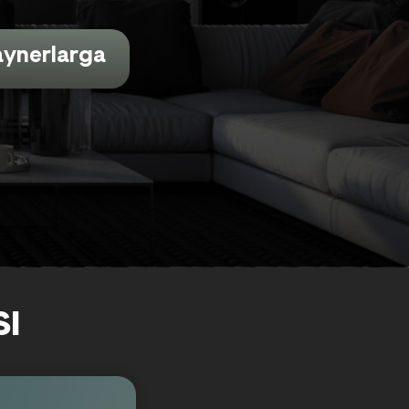
aynerlarga
I