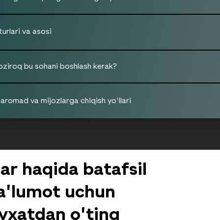
urlari va asosi
ziroq bu sohani boshlash kerak?
daromad va mijozlarga chiqish yo'llari
rish” tugmasini bosish orqali siz Foydalanish qoidalari v
ayta ishlash siyosati shartlariga rozilik bildirishingizni t
r haqida batafsil
'lumot uchun
'yxatdan o'ting