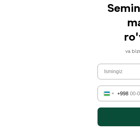
Semina
ma
ro
va biz
+998