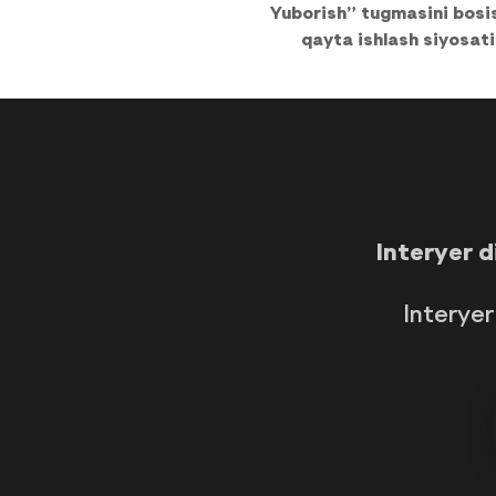
Yuborish” tugmasini bosis
qayta ishlash siyosati 
Interyer d
Interyer