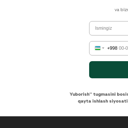
va biz
+998
Yuborish” tugmasini bosis
qayta ishlash siyosati 