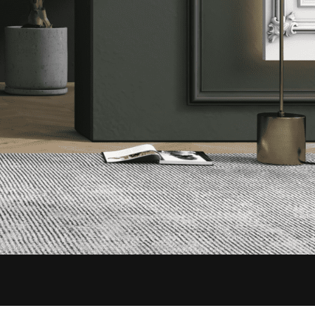
a Ma’lumotlarni
asdiqlaysiz.