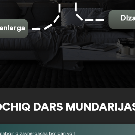
DIz
ganlarga
OCHIQ DARS MUNDARIJAS
alabgir dizaynergacha bo'lgan yo'l