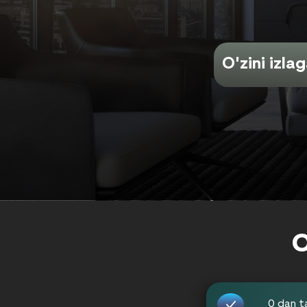
O'zini izla
0 dan t