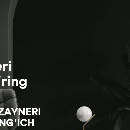
ri
iring
IZAYNERI
NG'ICH