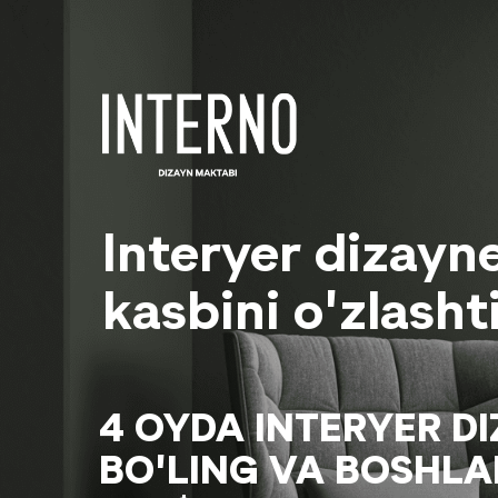
Interyer dizayne
kasbini o'zlasht
4 OYDA INTERYER D
BO'LING VA BOSHLA