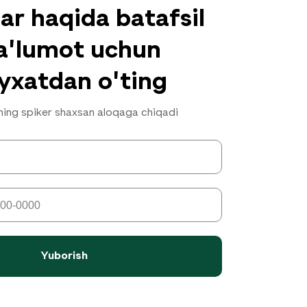
r haqida batafsil
'lumot uchun
'yxatdan o'ting
ning spiker shaxsan aloqaga chiqadi
Yuborish