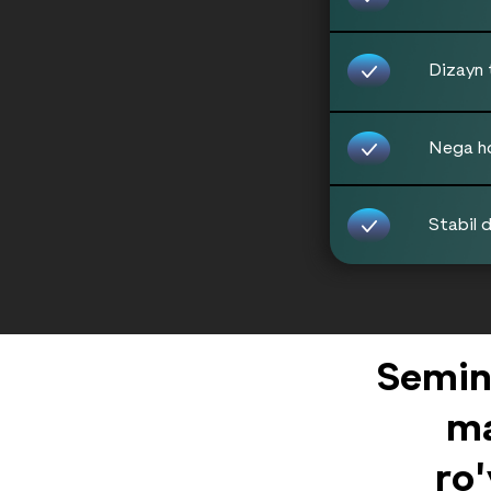
Dizayn t
Nega ho
Stabil 
Yubo
q
Semina
ma
ro