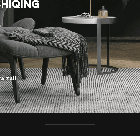
HIQING
a zali
rish” tugmasini bosish orqali siz Foydalanish qoidalari v
ayta ishlash siyosati shartlariga rozilik bildirishingizni t