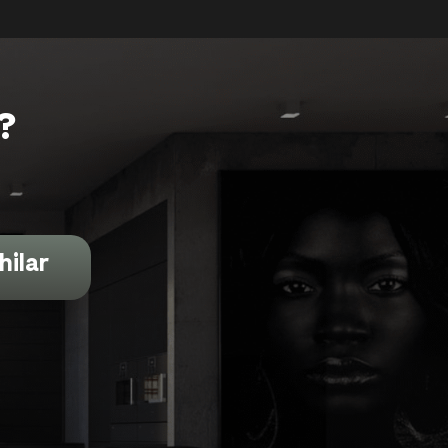
?
hilar