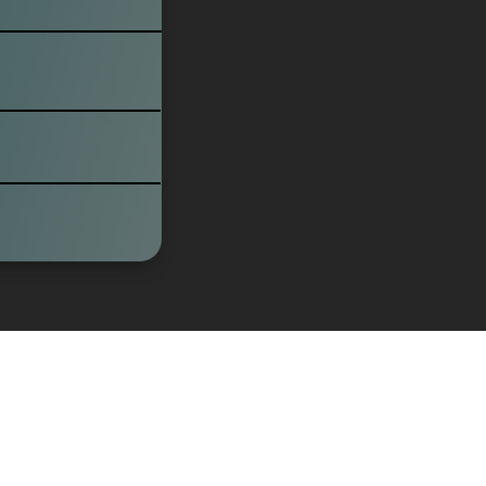
a Ma’lumotlarni
asdiqlaysiz.