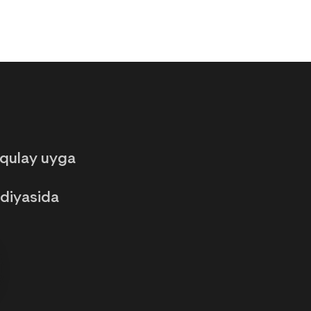
 qulay uyga
udiyasida