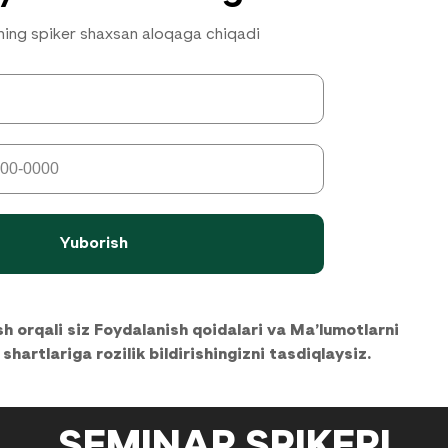
ning spiker shaxsan aloqaga chiqadi
Yuborish
h orqali siz Foydalanish qoidalari va Ma’lumotlarni
shartlariga rozilik bildirishingizni tasdiqlaysiz.
SEMINAR SPIKERI