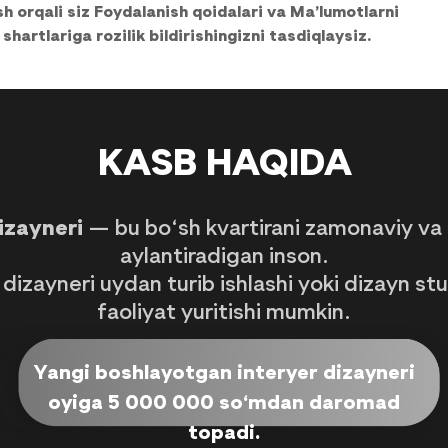
h orqali siz Foydalanish qoidalari va Ma’lumotlarni
shartlariga rozilik bildirishingizni tasdiqlaysiz.
KASB HAQIDA
izayneri
— bu bo‘sh kvartirani zamonaviy va
aylantiradigan inson.
 dizayneri uydan turib ishlashi yoki dizayn st
faoliyat yuritishi mumkin.
Yangi boshlayotgan interyer dizayneri
oyiga 5 000 000 so‘mdan daromad
topadi.