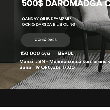
500$ DAROMADGA C
QANDAY QILIB DEYSIZMI?
OCHIQ DARSDA BILIB OLING
OCHIQ DARS
150 000 сум
BEPUL
Manzil : SN - Mehmonxnasi konferensiy
Sana : 19 Oktyabr 17:00
Yubo
q