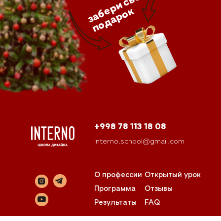
з
а
б
р
и
с
в
о
й
п
о
д
а
р
о
е
к
+998 78 113 18 08
interno.school@gmail.com
О профессии
Открытый урок
Программа
Отзывы
Результаты
FAQ