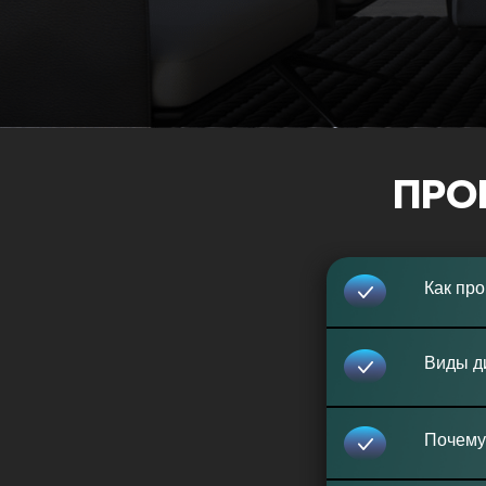
ПРО
Как про
Виды д
Почему 