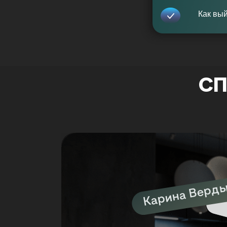
Как вый
СП
Карина Верд