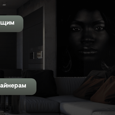
ющим
айнерам