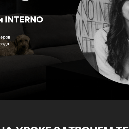
и INTERNO
ьеров
года