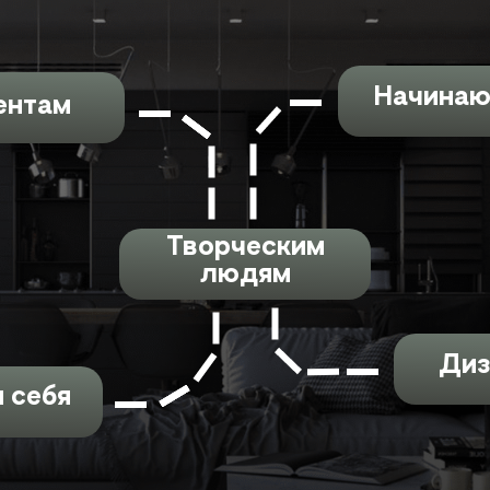
Начина
ентам
Творческим
людям
Диз
 себя