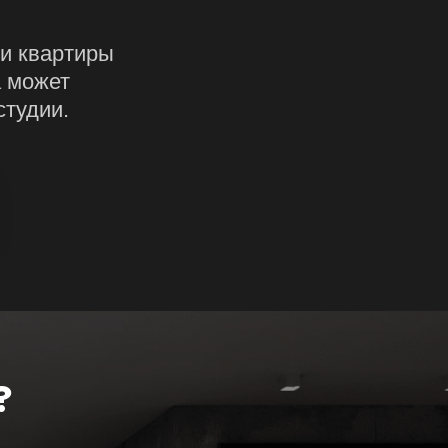
ки квартиры
а может
студии.
?