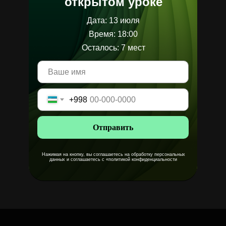
открытом уроке
Дата: 13 июля
Время: 18:00
Осталось: 7 мест
+998
МЕНЮ
Отправить
Чему мы научимся
Работы выпускников
Нажимая на кнопку, вы соглашаетесь на обработку персональных
данных и соглашаетесь с «политикой конфиденциальности
Информация о спикере
Программа урока