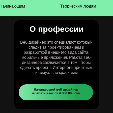
инающим
Творческим людям
О професcии
Веб дизайнер это специалист который
следит за проектированием и
разработкой внешнего вида сайта,
мобильные приложения. Работа веб-
дизайнера заключается в том, чтобы
сделать проект в Интернете приятным
и визуально красивым
Начинающий веб дизайнер
зарабатывает от 4 000 000 сум