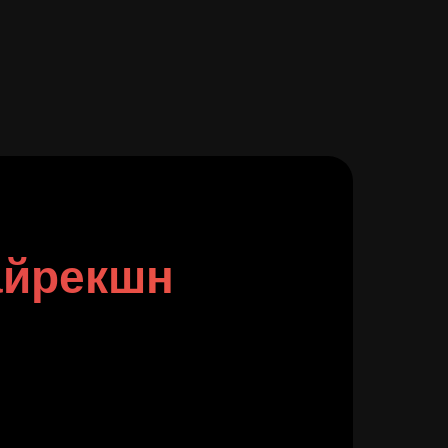
айрекшн