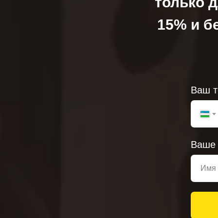
только д
15% и б
Ваш 
Ваше