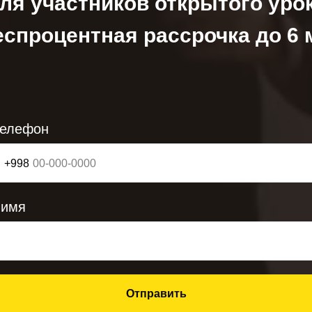
ля участников открытого уро
еспроцентная рассрочка до 6 
телефон
+998
 имя
Отправить