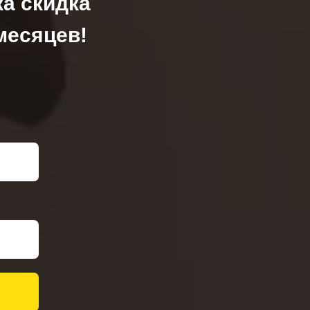
ка скидка
месяцев!