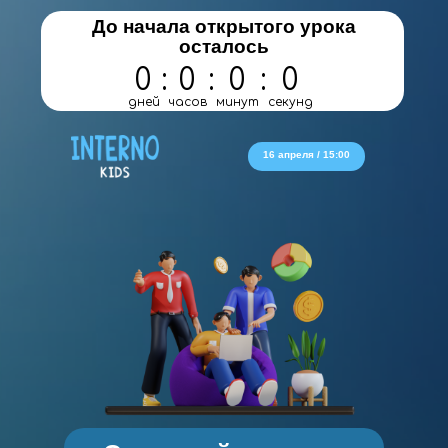
До начала открытого урока
осталось
0
:
0
:
0
:
0
дней
часов
минут
секунд
16 апреля / 15:00