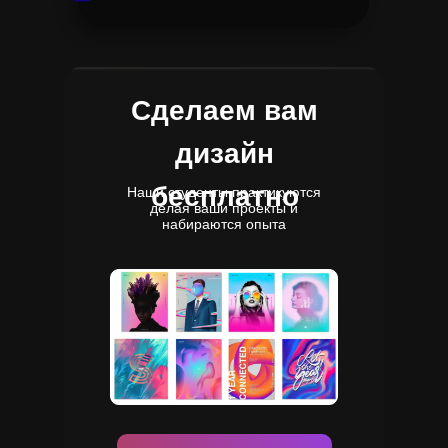
Сделаем вам
дизайн
бесплатно
Наши студенты практикуются
делая ваши проекты и
набираются опыта
йн интерьера