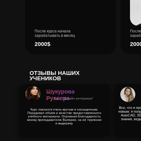
После курса начала
После
зарабатывать в месяц
зараб
2000$
200
ОТЗЫВЫ НАШИХ
УЧЕНИКОВ
Шукурова
Рухсора
Курс: “Дизайн интерьера”
Все, что я пр
Курс оказался очень крутым и насыщенным.
новым: я попр
Порадовал объём и качество предоставленного
AutoCAD, 3D
учебного материала. Огромная благодарность
знания, ведь
моему преподавателю Валерии, за её терпение
и выдержку.
Заказать дизайн