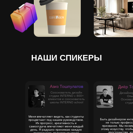
НАШИ СПИКЕРЫ
Азиз Тошпулатов
Диёр Т
Сооснователь дизайн
Дизайнер
студии INTERNO с 800+
Опы
клиентов и сооснователь
Основат
школы INTERNO school
студи
Меня впечатляет видеть, как студенты
Быть дизайнером инте
процветают под нашим руководством.
не только професс
Их прогресс, креативность и
призвание. Мы посвя
самоотдача впечатляют меня каждый
этому искусству, чтоб
день. Я радушно принимаю каждую
пространства, к
возможность поделиться своим