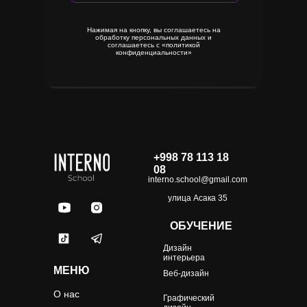
Нажимая на кнопку, вы соглашаетесь на
обработку персональных данных и
соглашаетесь с «‎политикой
конфиденциальности»
+998 78 113 18
08
interno.school@gmail.com
улица Асака 35
ОБУЧЕНИЕ
После курса начал зарабатывать в месяц
Дизайн
интерьера
МЕНЮ
Веб-дизайн
О нас
Графический